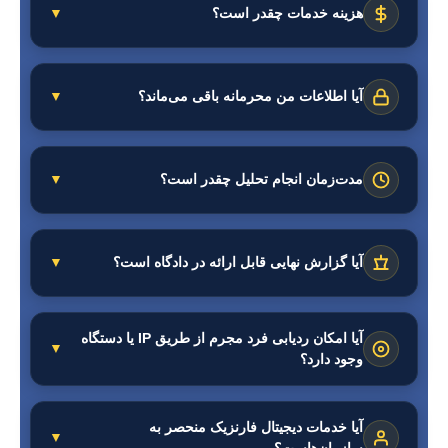
فرمت‌شده) با ابزارهای تخصصی قابل بازیابی هستند؛
هزینه خدمات چقدر است؟
▼
هرچقدر زودتر اقدام کنید، احتمال موفقیت بیشتر است!
هزینه این کار، با توجه به نوع دستگاه، حجم داده و
پیچیدگی تحلیل متغیر است. البته بررسی اولیه کاملاً
آیا اطلاعات من محرمانه باقی می‌ماند؟
▼
رایگان انجام می‌شود.
صددرصد. ما با شما قرارداد رسمی + تعهدنامه
محرمانگی امضا می‌کنیم و اطلاعات شما به‌هیچ‌وجه افشا
مدت‌زمان انجام تحلیل چقدر است؟
▼
نخواهد شد.
با توجه به حجم داده و نوع جرم، بین ۳ تا ۱۰ روز کاری
زمان نیاز دارد.
آیا گزارش نهایی قابل ارائه در دادگاه است؟
▼
بله. گزارش نهایی ما شامل مستندات فنی و حقوقی و
کاملاً قابل ارائه در دادگاه یا پلیس فتا است.
آیا امکان ردیابی فرد مجرم از طریق IP یا دستگاه
▼
وجود دارد؟
در برخی موارد بله؛ اگر شواهد کافی (لاگ‌ها، ارتباطات،
IP) وجود داشته باشد، قابل ردیابی است.
آیا خدمات دیجیتال فارنزیک منحصر به
▼
سازمان‌هاست؟