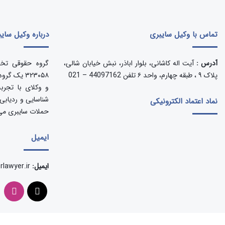
تماس با وکیل سایبری
درباره وکیل سای
آدرس :
آیت اله کاشانی، بلوار اباذر، نبش خیابان شالی،
گروه حقوقی تخ
پلاک ۹ ، طبقه چهارم، واحد ۶ تلفن 44097162 – 021
۳۲۳۰۵۸ یک 
و وکلای با تجربه
شناسایی و ردیابی 
نماد اعتماد الکترونیکی
حملات سایبری می
ایمیل
ایمیل:
rlawyer.ir