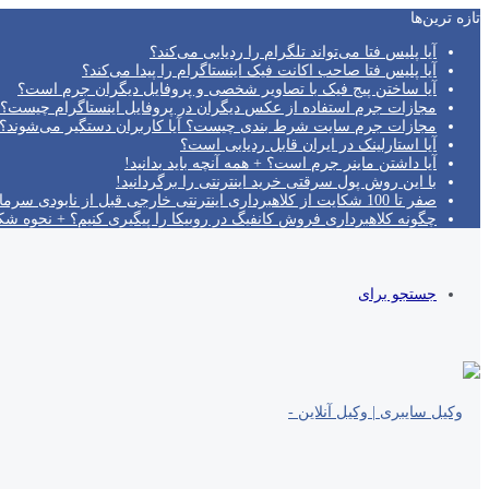
تازه‌ ترین‌ها
آیا پلیس فتا می‌تواند تلگرام را ردیابی می‌کند؟
آیا پلیس فتا صاحب اکانت فیک اینستاگرام را پیدا می‌کند؟
آیا ساختن پیج فیک با تصاویر شخصی و پروفایل دیگران جرم است؟
مجازات جرم استفاده از عکس دیگران در پروفایل اینستاگرام چیست؟
مجازات جرم سایت شرط بندی چیست؟ آیا کاربران دستگیر می‌شوند؟!
آیا استارلینک در ایران قابل ردیابی است؟
آیا داشتن ماینر جرم است؟ + همه آنچه باید بدانید!
با این روش پول سرقتی خرید اینترنتی را برگردانید!
صفر تا 100 شکایت از کلاهبرداری اینترنتی خارجی قبل از نابودی سرمایه!
چگونه کلاهبرداری فروش کانفیگ در روبیکا را پیگیری کنیم؟ + نحوه ش
جستجو برای