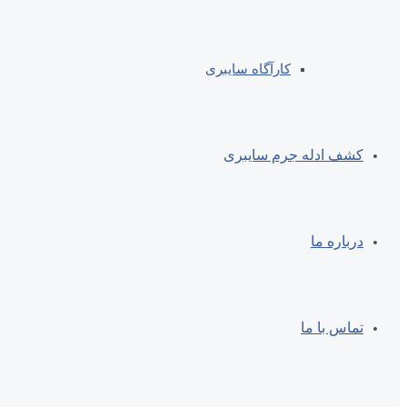
کارآگاه سایبری
کشف ادله جرم سایبری
درباره ما
تماس با ما