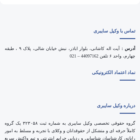
تماس با وکیل سایبری
آدرس :
آیت اله کاشانی، بلوار اباذر، نبش خیابان شالی، پلاک ۹ ، طبقه
چهارم، واحد ۶ تلفن 44097162 – 021
نماد اعتماد الکترونیکی
درباره وکیل سایبری
گروه حقوقی تخصصی وکیل سایبری به شماره ثبت ۳۲۳۰۵۸ یک گروه
کاملاً حرفه ای و متشکل از حقوقدانان و وکلای با تجربه و مسلط به امور
رایانه، کارشناسان شناسایی و ردیابی جرایم اینترنتی و تیم واکنش سریع