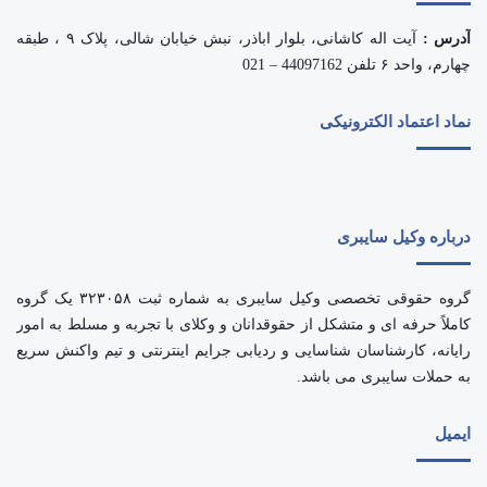
آدرس :
آیت اله کاشانی، بلوار اباذر، نبش خیابان شالی، پلاک ۹ ، طبقه
چهارم، واحد ۶ تلفن 44097162 – 021
نماد اعتماد الکترونیکی
درباره وکیل سایبری
گروه حقوقی تخصصی وکیل سایبری به شماره ثبت ۳۲۳۰۵۸ یک گروه
کاملاً حرفه ای و متشکل از حقوقدانان و وکلای با تجربه و مسلط به امور
رایانه، کارشناسان شناسایی و ردیابی جرایم اینترنتی و تیم واکنش سریع
به حملات سایبری می باشد.
ایمیل