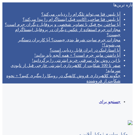
تازه‌ ترین‌ها
آیا پلیس فتا می‌تواند تلگرام را ردیابی می‌کند؟
آیا پلیس فتا صاحب اکانت فیک اینستاگرام را پیدا می‌کند؟
آیا ساختن پیج فیک با تصاویر شخصی و پروفایل دیگران جرم است؟
مجازات جرم استفاده از عکس دیگران در پروفایل اینستاگرام
چیست؟
مجازات جرم سایت شرط بندی چیست؟ آیا کاربران دستگیر
می‌شوند؟!
آیا استارلینک در ایران قابل ردیابی است؟
آیا داشتن ماینر جرم است؟ + همه آنچه باید بدانید!
با این روش پول سرقتی خرید اینترنتی را برگردانید!
صفر تا 100 شکایت از کلاهبرداری اینترنتی خارجی قبل از نابودی
سرمایه!
چگونه کلاهبرداری فروش کانفیگ در روبیکا را پیگیری کنیم؟ + نحوه
شکایت از فروشنده
جستجو برای