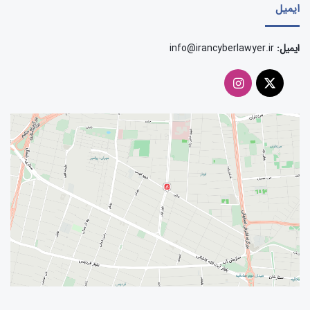
ایمیل
ایمیل:
info@irancyberlawyer.ir
توئیتر
اینستاگرام
(X)