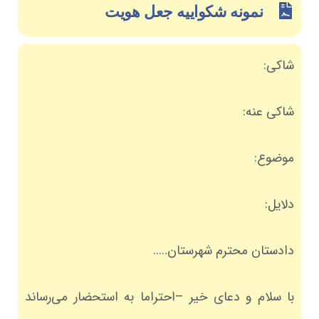
نمونه شکواییه جعل هویت
شاکی:
شاکی عنه:
موضوع:
دلایل:
دادستان محترم شهرستان…..
با سلام و دعای خیر –احتراما به استحضار می‌رساند