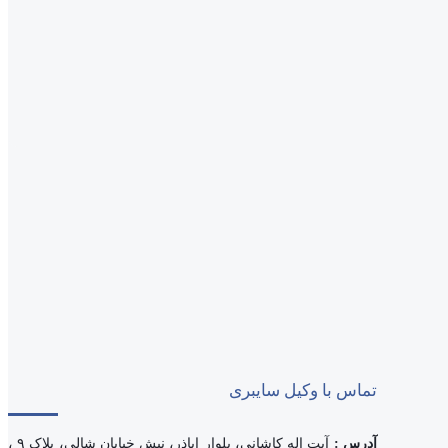
تماس با وکیل سایبری
آدرس :
آیت اله کاشانی، بلوار اباذر، نبش خیابان شالی، پلاک ۹ ،