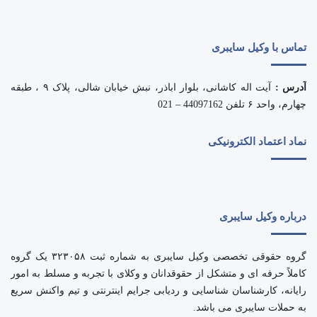
تماس با وکیل سایبری
آدرس :
آیت اله کاشانی، بلوار اباذر، نبش خیابان شالی، پلاک ۹ ، طبقه
چهارم، واحد ۶ تلفن 44097162 – 021
نماد اعتماد الکترونیکی
درباره وکیل سایبری
گروه حقوقی تخصصی وکیل سایبری به شماره ثبت ۳۲۳۰۵۸ یک گروه
کاملاً حرفه ای و متشکل از حقوقدانان و وکلای با تجربه و مسلط به امور
رایانه، کارشناسان شناسایی و ردیابی جرایم اینترنتی و تیم واکنش سریع
به حملات سایبری می باشد.