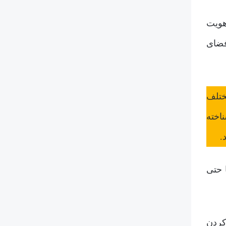
هویت
فضای
ختلف
اخته
.
 حتی
کردن