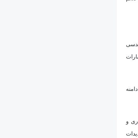
ندسی
ارات
امنه
ری و
یدات