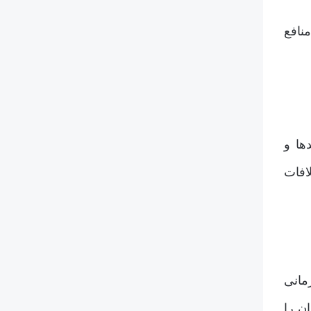
نافع
ها و
افات
زمانی
ن را