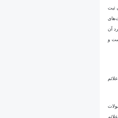
 ثبت
‌های
د آن
ست و
لائم
ولات
لائم