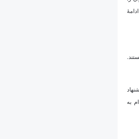
دامۀ
تند.
نهاد
ت‌ها می‌توانند از طریق راهکارهای قانونی مانند UDRP اقدام به