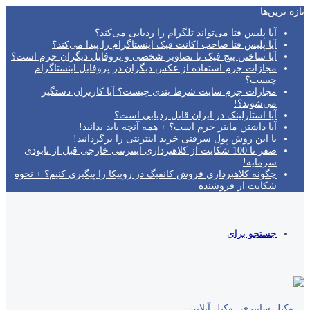
تازه‌ ترین‌ها
آیا پلیس فتا می‌تواند تلگرام را ردیابی می‌کند؟
آیا پلیس فتا صاحب اکانت فیک اینستاگرام را پیدا می‌کند؟
آیا ساختن پیج فیک با تصاویر شخصی و پروفایل دیگران جرم است؟
مجازات جرم استفاده از عکس دیگران در پروفایل اینستاگرام
چیست؟
مجازات جرم سایت شرط بندی چیست؟ آیا کاربران دستگیر
می‌شوند؟!
آیا استارلینک در ایران قابل ردیابی است؟
آیا داشتن ماینر جرم است؟ + همه آنچه باید بدانید!
با این روش پول سرقتی خرید اینترنتی را برگردانید!
صفر تا 100 شکایت از کلاهبرداری اینترنتی خارجی قبل از نابودی
سرمایه!
چگونه کلاهبرداری فروش کانفیگ در روبیکا را پیگیری کنیم؟ + نحوه
شکایت از فروشنده
جستجو برای