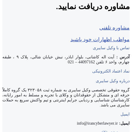
مشاوره دریافت نمایید.
مشاوره تلفنی
مواظب اظهارات خود باشید
تماس با وکیل سایبری
آدرس :
آیت اله کاشانی، بلوار اباذر، نبش خیابان شالی، پلاک ۹ ، طبقه
چهارم، واحد ۶ تلفن 44097162 – 021
نماد اعتماد الکترونیکی
درباره وکیل سایبری
گروه حقوقی تخصصی وکیل سایبری به شماره ثبت ۳۲۳۰۵۸ یک گروه کاملاً
حرفه ای و متشکل از حقوقدانان و وکلای با تجربه و مسلط به امور رایانه،
کارشناسان شناسایی و ردیابی جرایم اینترنتی و تیم واکنش سریع به حملات
سایبری می باشد.
ایمیل
ایمیل:
info@irancyberlawyer.ir