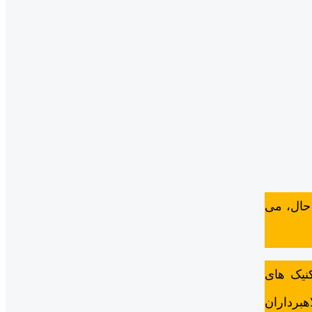
حال، می
نیک های
هبرداران