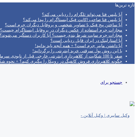
تازه‌ ترین‌ها
آیا پلیس فتا می‌تواند تلگرام را ردیابی می‌کند؟
آیا پلیس فتا صاحب اکانت فیک اینستاگرام را پیدا می‌کند؟
آیا ساختن پیج فیک با تصاویر شخصی و پروفایل دیگران جرم است؟
مجازات جرم استفاده از عکس دیگران در پروفایل اینستاگرام چیست؟
مجازات جرم سایت شرط بندی چیست؟ آیا کاربران دستگیر می‌شوند؟!
آیا استارلینک در ایران قابل ردیابی است؟
آیا داشتن ماینر جرم است؟ + همه آنچه باید بدانید!
با این روش پول سرقتی خرید اینترنتی را برگردانید!
صفر تا 100 شکایت از کلاهبرداری اینترنتی خارجی قبل از نابودی سرمایه!
چگونه کلاهبرداری فروش کانفیگ در روبیکا را پیگیری کنیم؟ + نحوه ش
جستجو برای