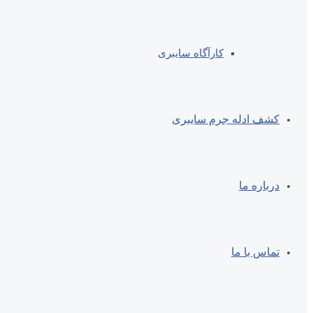
کارآگاه سایبری
کشف ادله جرم سایبری
درباره ما
تماس با ما