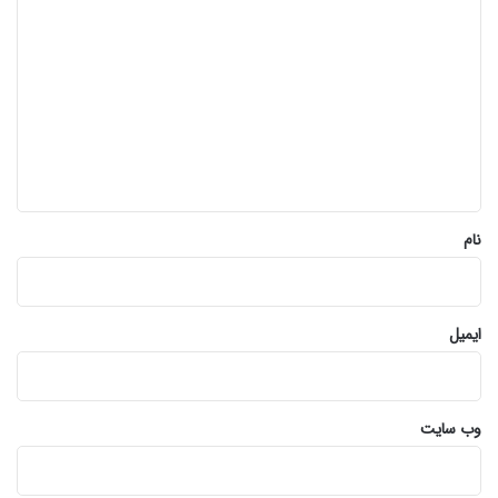
ی
د
گ
ا
ه
*
نام
ایمیل
وب‌ سایت