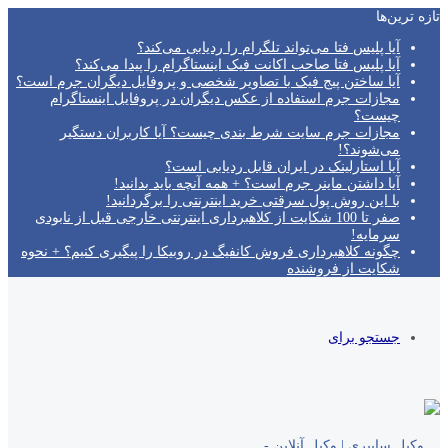
تازه‌ ترین‌ها
آیا پلیس فتا می‌تواند تلگرام را ردیابی می‌کند؟
آیا پلیس فتا صاحب اکانت فیک اینستاگرام را پیدا می‌کند؟
آیا ساختن پیج فیک با تصاویر شخصی و پروفایل دیگران جرم است؟
مجازات جرم استفاده از عکس دیگران در پروفایل اینستاگرام
چیست؟
مجازات جرم سایت شرط بندی چیست؟ آیا کاربران دستگیر
می‌شوند؟!
آیا استارلینک در ایران قابل ردیابی است؟
آیا داشتن ماینر جرم است؟ + همه آنچه باید بدانید!
با این روش پول سرقتی خرید اینترنتی را برگردانید!
صفر تا 100 شکایت از کلاهبرداری اینترنتی خارجی قبل از نابودی
سرمایه!
چگونه کلاهبرداری فروش کانفیگ در روبیکا را پیگیری کنیم؟ + نحوه
شکایت از فروشنده
جستجو برای