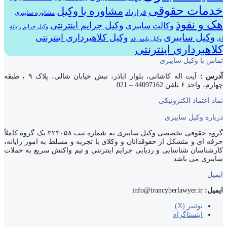
خدمات حقوقی
مشاوره با وکیل
قرارداد
مشاوره سایبری
هک و نفوذ
وکیل جرایم اینترنتی
وکالت سایبری
وکیل جرایم رایانه
وکیل سایبری
وکیل کلاهبرداری اینترنتی
ای
وکیل پلیس فتا
کلاهبرداری اینترنتی
تماس با وکیل سایبری
آدرس :
آیت اله کاشانی، بلوار اباذر، نبش خیابان شالی، پلاک ۹ ، طبقه
چهارم، واحد ۶ تلفن 44097162 – 021
نماد اعتماد الکترونیکی
درباره وکیل سایبری
گروه حقوقی تخصصی وکیل سایبری به شماره ثبت ۳۲۳۰۵۸ یک گروه کاملاً
حرفه ای و متشکل از حقوقدانان و وکلای با تجربه و مسلط به امور رایانه،
کارشناسان شناسایی و ردیابی جرایم اینترنتی و تیم واکنش سریع به حملات
سایبری می باشد.
ایمیل
ایمیل:
info@irancyberlawyer.ir
توئیتر (X)
اینستاگرام