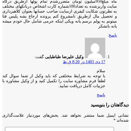
ماه مبلغ950میلیون تومان متضررشدم تمام پولها ازطریق درگاه
سایت واریزشده به تعداد100شماره کارت اشخاص دربانکهای مختلف
به نظرتون شکایت کیفری ازسایت صاحب حسابها بعنوان کلاهبرداری
و تحصیل مال ازطریق نامشروع کنم پرونده ارجاع بشه پلیس فتا
میتونم به پولم برسم یانه ویکی اینکه جرمی شامل حال خودم میشه
یانه باتشکر
پاسخ
وکیل علیرضا طباطبایی
گفت:
17 دی 1403 در 8:20 ق.ظ
سلام.
با توجه به شرایط مختلفی که باید وکیل از شما سوال کند
لطفا فرم مشاوره سایت را تکمیل کنید و از وکیل مشاوره با
جزییات کامل دریافت نمایید.
پاسخ
دیدگاهتان را بنویسید
نشانی ایمیل شما منتشر نخواهد شد.
بخش‌های موردنیاز علامت‌گذاری
شده‌اند
*