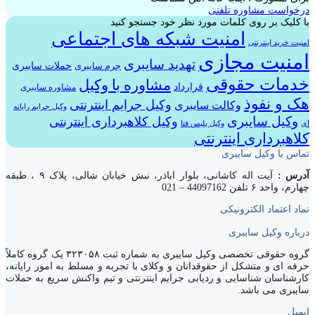
درخواست مشاوره تلفنی
با کلیک بر روی کلمات مورد نظر خود جستجو کنید
امنیت شبکه های اجتماعی
امنیت خرید اینترنتی
امنیت مجازی
تهدید سایبری
حملات سایبری
جرم سایبری
خدمات حقوقی
مشاوره با وکیل
قرارداد
مشاوره سایبری
هک و نفوذ
وکیل جرایم اینترنتی
وکالت سایبری
وکیل جرایم رایانه
وکیل سایبری
وکیل کلاهبرداری اینترنتی
ای
وکیل پلیس فتا
کلاهبرداری اینترنتی
تماس با وکیل سایبری
آدرس :
آیت اله کاشانی، بلوار اباذر، نبش خیابان شالی، پلاک ۹ ، طبقه
چهارم، واحد ۶ تلفن 44097162 – 021
نماد اعتماد الکترونیکی
درباره وکیل سایبری
گروه حقوقی تخصصی وکیل سایبری به شماره ثبت ۳۲۳۰۵۸ یک گروه کاملاً
حرفه ای و متشکل از حقوقدانان و وکلای با تجربه و مسلط به امور رایانه،
کارشناسان شناسایی و ردیابی جرایم اینترنتی و تیم واکنش سریع به حملات
سایبری می باشد.
ایمیل