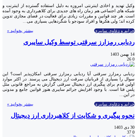
وکیل تهدید و اخاذی اینترنتی امروزه به دلیل استفاده گسترده از اینترنت و
شبکه های اجتماعی هم زمان راه های جدیدی برای کلاهبرداری به وجود آمده
است. هر چند قوانین و مقررات زیادی برای فعالیت در فضای مجازی تدوین
کرده اند؛ ولی هکرها و افراد سودجو با شگردهایی بسیاری می…
جرایم و دعاوی سایبری
بیشتر بخوانید »
ردیابی رمزارز سرقتی توسط وکیل سایبری
14 بهمن 1403
26
0
ردیابی رمزارز سرقتی آیا ردیابی رمزارز سرقتی امکان‌پذیر است؟ این
سوال را بسیاری از قربانیان سرقت ارز دیجیتال می پرسند. در اکثر موارد
اولین قدم برای پیگیری ارز دیجیتال سرقتی گزارش به مراجع قانونی مثل
پلس فتا است. با وجود افزایش جرائم سایبری هنوز قوانین جامع و مدونی
در این…
جرایم و دعاوی سایبری
بیشتر بخوانید »
نحوه پیگیری و شکایت از کلاهبرداری ارز دیجیتال
30 دی 1403
37
0