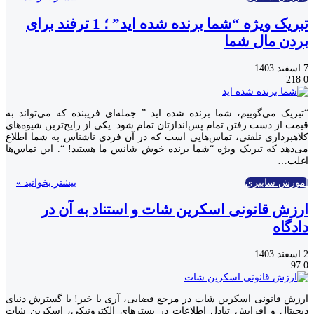
تبریک ویژه “شما برنده شده اید” ؛ 1 ترفند برای
بردن مال شما
7 اسفند 1403
218
0
“تبریک می‌گوییم، شما برنده شده اید ” جمله‌ای فریبنده که می‌تواند به
قیمت از دست رفتن تمام پس‌اندازتان تمام شود. یکی از رایج‌ترین شیوه‌های
کلاهبرداری تلفنی، تماس‌هایی است که در آن فردی ناشناس به شما اطلاع
می‌دهد که تبریک ویژه “شما برنده خوش شانس ما هستید! “. این تماس‌ها
اغلب…
آموزش سایبری
بیشتر بخوانید »
ارزش قانونی اسکرین شات و استناد به آن در
دادگاه
2 اسفند 1403
97
0
ارزش قانونی اسکرین شات در مرجع قضایی، آری یا خیر! با گسترش دنیای
دیجیتال و افزایش تبادل اطلاعات در بسترهای الکترونیکی، اسکرین شات