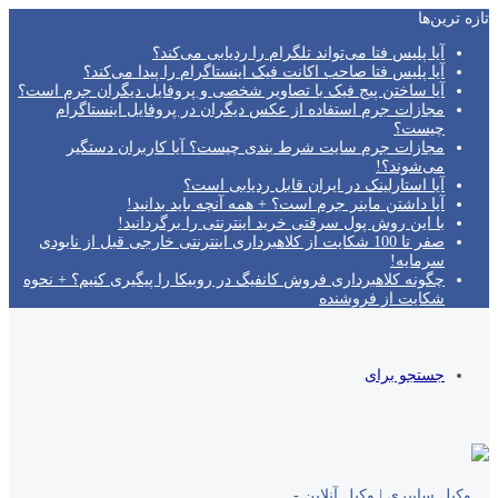
تازه‌ ترین‌ها
آیا پلیس فتا می‌تواند تلگرام را ردیابی می‌کند؟
آیا پلیس فتا صاحب اکانت فیک اینستاگرام را پیدا می‌کند؟
آیا ساختن پیج فیک با تصاویر شخصی و پروفایل دیگران جرم است؟
مجازات جرم استفاده از عکس دیگران در پروفایل اینستاگرام
چیست؟
مجازات جرم سایت شرط بندی چیست؟ آیا کاربران دستگیر
می‌شوند؟!
آیا استارلینک در ایران قابل ردیابی است؟
آیا داشتن ماینر جرم است؟ + همه آنچه باید بدانید!
با این روش پول سرقتی خرید اینترنتی را برگردانید!
صفر تا 100 شکایت از کلاهبرداری اینترنتی خارجی قبل از نابودی
سرمایه!
چگونه کلاهبرداری فروش کانفیگ در روبیکا را پیگیری کنیم؟ + نحوه
شکایت از فروشنده
جستجو برای