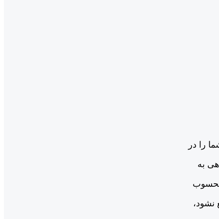
ا را در
هی به
 محسوب
 نشود،