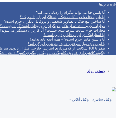
تازه‌ ترین‌ها
آیا پلیس فتا می‌تواند تلگرام را ردیابی می‌کند؟
آیا پلیس فتا صاحب اکانت فیک اینستاگرام را پیدا می‌کند؟
آیا ساختن پیج فیک با تصاویر شخصی و پروفایل دیگران جرم است؟
مجازات جرم استفاده از عکس دیگران در پروفایل اینستاگرام چیست؟
مجازات جرم سایت شرط بندی چیست؟ آیا کاربران دستگیر می‌شوند؟!
آیا استارلینک در ایران قابل ردیابی است؟
آیا داشتن ماینر جرم است؟ + همه آنچه باید بدانید!
با این روش پول سرقتی خرید اینترنتی را برگردانید!
صفر تا 100 شکایت از کلاهبرداری اینترنتی خارجی قبل از نابودی سرمایه!
چگونه کلاهبرداری فروش کانفیگ در روبیکا را پیگیری کنیم؟ + نحوه ش
جستجو برای