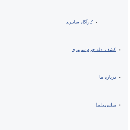
کارآگاه سایبری
کشف ادله جرم سایبری
درباره ما
تماس با ما