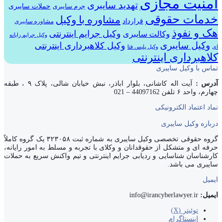
امنیت مجازی
تهدید سایبری
حملات سایبری
جرم سایبری
خدمات حقوقی
مشاوره با وکیل
قرارداد
مشاوره سایبری
هک و نفوذ
وکیل جرایم اینترنتی
وکالت سایبری
وکیل جرایم رایانه
وکیل سایبری
وکیل کلاهبرداری اینترنتی
ای
وکیل پلیس فتا
کلاهبرداری اینترنتی
تماس با وکیل سایبری
آدرس :
آیت اله کاشانی، بلوار اباذر، نبش خیابان شالی، پلاک ۹ ، طبقه
چهارم، واحد ۶ تلفن 44097162 – 021
نماد اعتماد الکترونیکی
درباره وکیل سایبری
گروه حقوقی تخصصی وکیل سایبری به شماره ثبت ۳۲۳۰۵۸ یک گروه کاملاً
حرفه ای و متشکل از حقوقدانان و وکلای با تجربه و مسلط به امور رایانه،
کارشناسان شناسایی و ردیابی جرایم اینترنتی و تیم واکنش سریع به حملات
سایبری می باشد.
ایمیل
ایمیل:
info@irancyberlawyer.ir
توئیتر (X)
اینستاگرام