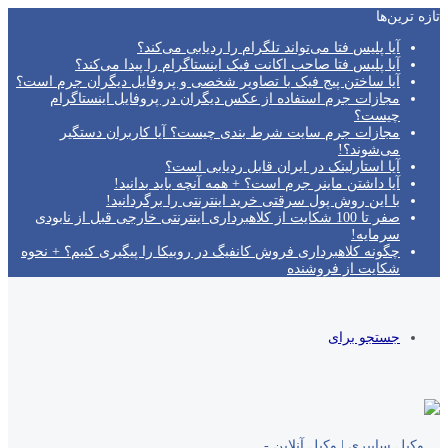
تازه‌ ترین‌ها
آیا پلیس فتا می‌تواند تلگرام را ردیابی می‌کند؟
آیا پلیس فتا صاحب اکانت فیک اینستاگرام را پیدا می‌کند؟
آیا ساختن پیج فیک با تصاویر شخصی و پروفایل دیگران جرم است؟
مجازات جرم استفاده از عکس دیگران در پروفایل اینستاگرام
چیست؟
مجازات جرم سایت شرط بندی چیست؟ آیا کاربران دستگیر
می‌شوند؟!
آیا استارلینک در ایران قابل ردیابی است؟
آیا داشتن ماینر جرم است؟ + همه آنچه باید بدانید!
با این روش پول سرقتی خرید اینترنتی را برگردانید!
صفر تا 100 شکایت از کلاهبرداری اینترنتی خارجی قبل از نابودی
سرمایه!
چگونه کلاهبرداری فروش کانفیگ در روبیکا را پیگیری کنیم؟ + نحوه
شکایت از فروشنده
جستجو برای