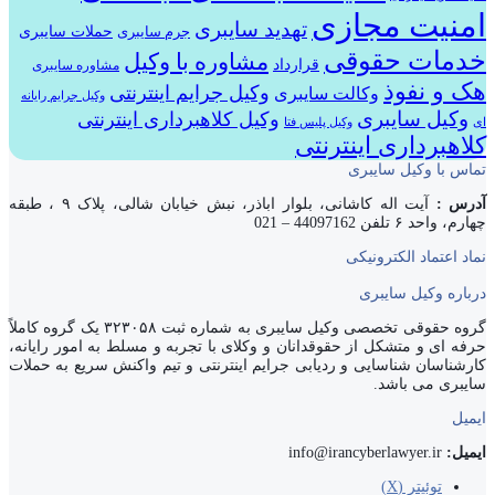
امنیت مجازی
تهدید سایبری
حملات سایبری
جرم سایبری
خدمات حقوقی
مشاوره با وکیل
قرارداد
مشاوره سایبری
هک و نفوذ
وکیل جرایم اینترنتی
وکالت سایبری
وکیل جرایم رایانه
وکیل سایبری
وکیل کلاهبرداری اینترنتی
ای
وکیل پلیس فتا
کلاهبرداری اینترنتی
تماس با وکیل سایبری
آدرس :
آیت اله کاشانی، بلوار اباذر، نبش خیابان شالی، پلاک ۹ ، طبقه
چهارم، واحد ۶ تلفن 44097162 – 021
نماد اعتماد الکترونیکی
درباره وکیل سایبری
گروه حقوقی تخصصی وکیل سایبری به شماره ثبت ۳۲۳۰۵۸ یک گروه کاملاً
حرفه ای و متشکل از حقوقدانان و وکلای با تجربه و مسلط به امور رایانه،
کارشناسان شناسایی و ردیابی جرایم اینترنتی و تیم واکنش سریع به حملات
سایبری می باشد.
ایمیل
ایمیل:
info@irancyberlawyer.ir
توئیتر (X)