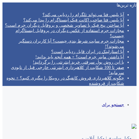
تازه‌ ترین‌ها
آیا پلیس فتا می‌تواند تلگرام را ردیابی می‌کند؟
آیا پلیس فتا صاحب اکانت فیک اینستاگرام را پیدا می‌کند؟
آیا ساختن پیج فیک با تصاویر شخصی و پروفایل دیگران جرم است؟
مجازات جرم استفاده از عکس دیگران در پروفایل اینستاگرام
چیست؟
مجازات جرم سایت شرط بندی چیست؟ آیا کاربران دستگیر
می‌شوند؟!
آیا استارلینک در ایران قابل ردیابی است؟
آیا داشتن ماینر جرم است؟ + همه آنچه باید بدانید!
با این روش پول سرقتی خرید اینترنتی را برگردانید!
صفر تا 100 شکایت از کلاهبرداری اینترنتی خارجی قبل از نابودی
سرمایه!
چگونه کلاهبرداری فروش کانفیگ در روبیکا را پیگیری کنیم؟ + نحوه
شکایت از فروشنده
جستجو برای