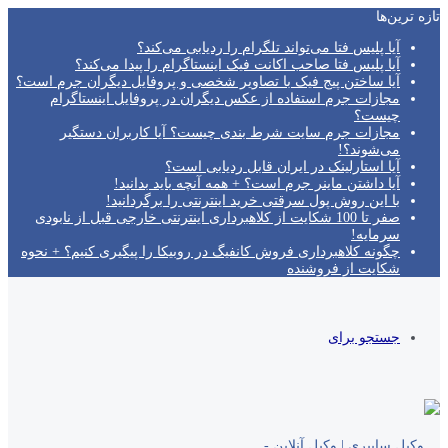
تازه‌ ترین‌ها
آیا پلیس فتا می‌تواند تلگرام را ردیابی می‌کند؟
آیا پلیس فتا صاحب اکانت فیک اینستاگرام را پیدا می‌کند؟
آیا ساختن پیج فیک با تصاویر شخصی و پروفایل دیگران جرم است؟
مجازات جرم استفاده از عکس دیگران در پروفایل اینستاگرام
چیست؟
مجازات جرم سایت شرط بندی چیست؟ آیا کاربران دستگیر
می‌شوند؟!
آیا استارلینک در ایران قابل ردیابی است؟
آیا داشتن ماینر جرم است؟ + همه آنچه باید بدانید!
با این روش پول سرقتی خرید اینترنتی را برگردانید!
صفر تا 100 شکایت از کلاهبرداری اینترنتی خارجی قبل از نابودی
سرمایه!
چگونه کلاهبرداری فروش کانفیگ در روبیکا را پیگیری کنیم؟ + نحوه
شکایت از فروشنده
جستجو برای