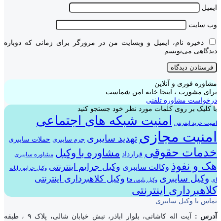
ایمیل
وب‌ سایت
ذخیره نام، ایمیل و وبسایت من در مرورگر برای زمانی که دوباره
دیدگاهی می‌نویسم.
مشاوره فوری و آنلاین
برای مشورت ، اینجا خانه امن شماست
درخواست مشاوره تلفنی
با کلیک بر روی کلمات مورد نظر خود جستجو کنید
امنیت شبکه های اجتماعی
امنیت خرید اینترنتی
امنیت مجازی
تهدید سایبری
حملات سایبری
جرم سایبری
خدمات حقوقی
مشاوره با وکیل
قرارداد
مشاوره سایبری
هک و نفوذ
وکیل جرایم اینترنتی
وکالت سایبری
وکیل جرایم رایانه
وکیل سایبری
وکیل کلاهبرداری اینترنتی
ای
وکیل پلیس فتا
کلاهبرداری اینترنتی
تماس با وکیل سایبری
آدرس :
آیت اله کاشانی، بلوار اباذر، نبش خیابان شالی، پلاک ۹ ، طبقه