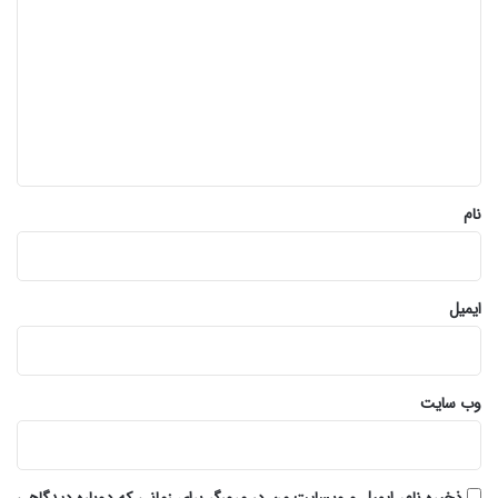
ی
د
گ
ا
ه
*
نام
ایمیل
وب‌ سایت