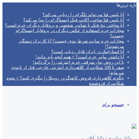
تازه‌ ترین‌ها
آیا پلیس فتا می‌تواند تلگرام را ردیابی می‌کند؟
آیا پلیس فتا صاحب اکانت فیک اینستاگرام را پیدا می‌کند؟
آیا ساختن پیج فیک با تصاویر شخصی و پروفایل دیگران جرم است؟
مجازات جرم استفاده از عکس دیگران در پروفایل اینستاگرام
چیست؟
مجازات جرم سایت شرط بندی چیست؟ آیا کاربران دستگیر
می‌شوند؟!
آیا استارلینک در ایران قابل ردیابی است؟
آیا داشتن ماینر جرم است؟ + همه آنچه باید بدانید!
با این روش پول سرقتی خرید اینترنتی را برگردانید!
صفر تا 100 شکایت از کلاهبرداری اینترنتی خارجی قبل از نابودی
سرمایه!
چگونه کلاهبرداری فروش کانفیگ در روبیکا را پیگیری کنیم؟ + نحوه
شکایت از فروشنده
جستجو برای