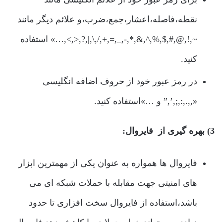
نقطه،فاصله،اعشار،جمع،ضرب،و علائم دیگر مانند
~,!,@,#,$,%,^,&,*,-,_,=,+,/,\,|,?,<,>,…» استفاده
کنید.
در رمز عبور خود از حروف اضافه انگلیسی
«,,.,:,;,’,” و …»استفاده کنید.
3) بهره گیری از فایروال:
فایروال ها همواره به عنوان یکی از مهمترین ابزار
های امنیتی جهت مقابله با حملات شبکه ای می
باشد،استفاده از فایروال سخت افزاری تا حدود