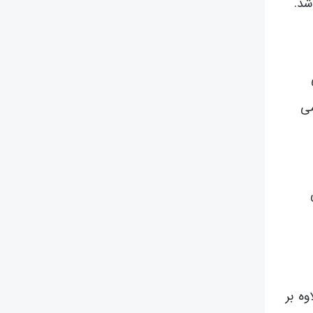
شد.
می
ه بر