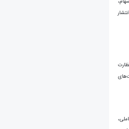
هام،
تشار
ظارت
ت‌های
ملی،