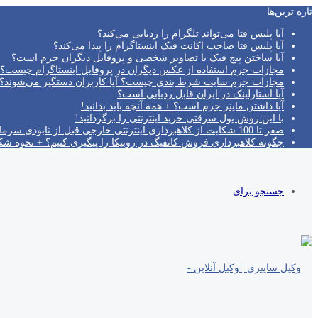
تازه‌ ترین‌ها
آیا پلیس فتا می‌تواند تلگرام را ردیابی می‌کند؟
آیا پلیس فتا صاحب اکانت فیک اینستاگرام را پیدا می‌کند؟
آیا ساختن پیج فیک با تصاویر شخصی و پروفایل دیگران جرم است؟
مجازات جرم استفاده از عکس دیگران در پروفایل اینستاگرام چیست؟
مجازات جرم سایت شرط بندی چیست؟ آیا کاربران دستگیر می‌شوند؟!
آیا استارلینک در ایران قابل ردیابی است؟
آیا داشتن ماینر جرم است؟ + همه آنچه باید بدانید!
با این روش پول سرقتی خرید اینترنتی را برگردانید!
صفر تا 100 شکایت از کلاهبرداری اینترنتی خارجی قبل از نابودی سرمایه!
چگونه کلاهبرداری فروش کانفیگ در روبیکا را پیگیری کنیم؟ + نحوه ش
جستجو برای