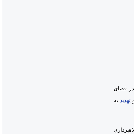
 در فضای
تهدید
به
اهبرداری