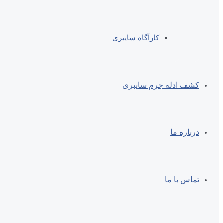
کارآگاه سایبری
کشف ادله جرم سایبری
درباره ما
تماس با ما