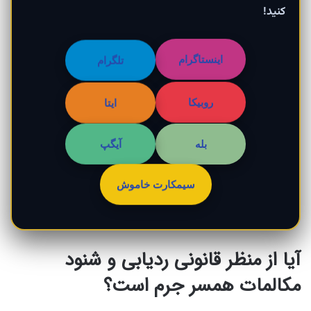
کنید!
تلگرام
اینستاگرام
روبیکا
ایتا
بله
آیگپ
سیمکارت خاموش
آیا از منظر قانونی ردیابی و شنود
مکالمات همسر جرم است؟