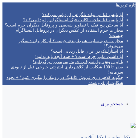
تازه‌ ترین‌ها
آیا پلیس فتا می‌تواند تلگرام را ردیابی می‌کند؟
آیا پلیس فتا صاحب اکانت فیک اینستاگرام را پیدا می‌کند؟
آیا ساختن پیج فیک با تصاویر شخصی و پروفایل دیگران جرم است؟
مجازات جرم استفاده از عکس دیگران در پروفایل اینستاگرام
چیست؟
مجازات جرم سایت شرط بندی چیست؟ آیا کاربران دستگیر
می‌شوند؟!
آیا استارلینک در ایران قابل ردیابی است؟
آیا داشتن ماینر جرم است؟ + همه آنچه باید بدانید!
با این روش پول سرقتی خرید اینترنتی را برگردانید!
صفر تا 100 شکایت از کلاهبرداری اینترنتی خارجی قبل از نابودی
سرمایه!
چگونه کلاهبرداری فروش کانفیگ در روبیکا را پیگیری کنیم؟ + نحوه
شکایت از فروشنده
جستجو برای