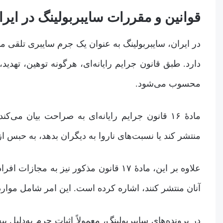
قوانین و مقررات سایبربولینگ در ایرا
در ایران، سایبربولینگ به عنوان یک جرم سایبری تلقی م
دارد. طبق قانون جرایم رایانه‌ای، هرگونه توهین، تهدید،
محسوب می‌شود.
مادۀ ۱۶ قانون جرایم رایانه‌ای به صراحت بیان می
منتشر کند یا نسبت‌های ناروا به دیگران بدهد، به حبس از 91 روز تا 2 سال یا جزای نقدی محکوم خواهد ش
علاوه بر این، مادۀ ۱۷ قانون مذکور نیز
آنان منتشر کنند، اشاره کرده است. این امر شامل موارد
در پرونده‌های سایبربولینگ، معمولاً اثبات جرم به‌دلیل پ