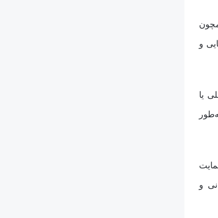
مچون
یی و
ی یا
‌طور
مایت
نی و