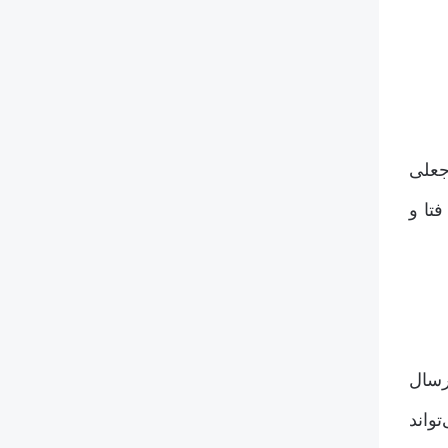
جعلی
تا و
رسال
واند