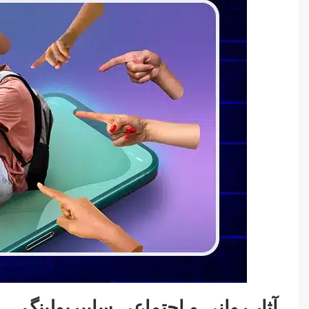
آثار روانی و اجتماعی سایبربولینگ