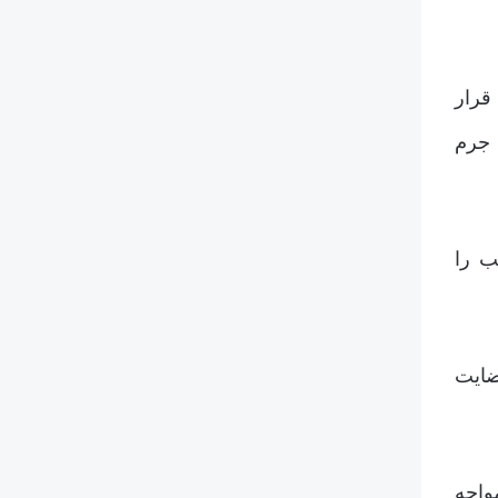
قرار
، جرم
یب را
رضایت
مواجه