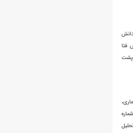
 دانش
 فتا
 پشت
اری،
ماره
حلیل