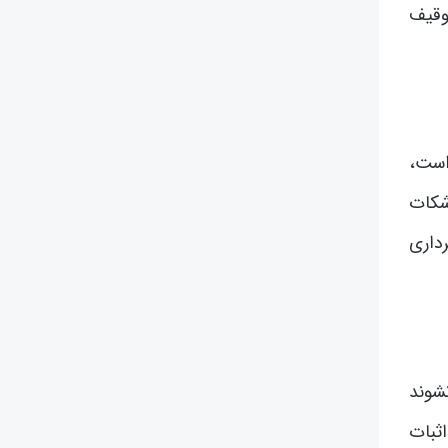
وقیف
 است،
 شکات
داری
شوند
ثبات