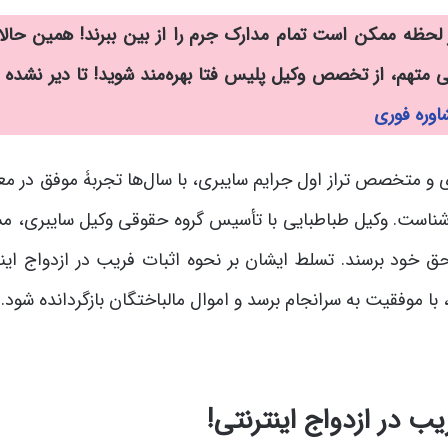
ر لحظه ممکن است تمام مدارک جرم را از بین ببرند! همین حالا 
 متهم، از تخصص وکیل پلیس فتا بهره‌مند شوید! تا دیر نشده ا
وره فوری
 و متخصص تراز اول جرایم سایبری، با سال‌ها تجربۀ موفق در مع
م آشناست. وکیل طباطبایی با تأسیس گروه حقوقی وکیل سایبری، م
 حق خود برسند. تسلط ایشان بر نحوه اثبات فریب در ازدواج این
ا موفقیت به سرانجام برسد و اموال مالباختگان بازگردانده شود.