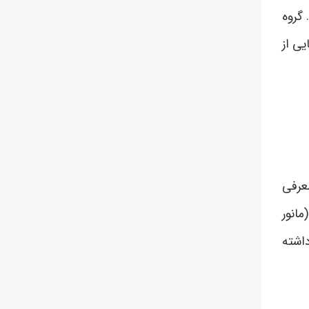
گروه
یی از
عرفی
انور
داشته