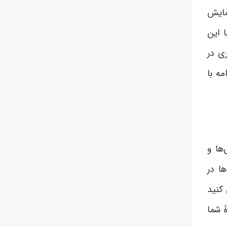
نمایش
 این
ری در
ه با
ها و
ا در
 کنید
ۀ شما