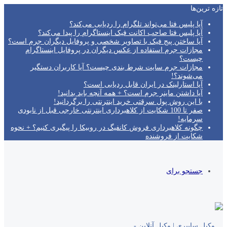
تازه‌ ترین‌ها
آیا پلیس فتا می‌تواند تلگرام را ردیابی می‌کند؟
آیا پلیس فتا صاحب اکانت فیک اینستاگرام را پیدا می‌کند؟
آیا ساختن پیج فیک با تصاویر شخصی و پروفایل دیگران جرم است؟
مجازات جرم استفاده از عکس دیگران در پروفایل اینستاگرام
چیست؟
مجازات جرم سایت شرط بندی چیست؟ آیا کاربران دستگیر
می‌شوند؟!
آیا استارلینک در ایران قابل ردیابی است؟
آیا داشتن ماینر جرم است؟ + همه آنچه باید بدانید!
با این روش پول سرقتی خرید اینترنتی را برگردانید!
صفر تا 100 شکایت از کلاهبرداری اینترنتی خارجی قبل از نابودی
سرمایه!
چگونه کلاهبرداری فروش کانفیگ در روبیکا را پیگیری کنیم؟ + نحوه
شکایت از فروشنده
جستجو برای