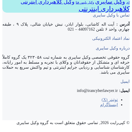
وکیل سایبری
وکیل کلاهبرداری اینترنتی
ای
وکیل پلیس فتا
کلاهبرداری اینترنتی
تماس با وکیل سایبری
آدرس :
آیت اله کاشانی، بلوار اباذر، نبش خیابان شالی، پلاک ۹ ، طبقه
چهارم، واحد ۶ تلفن 44097162 – 021
نماد اعتماد الکترونیکی
درباره وکیل سایبری
گروه حقوقی تخصصی وکیل سایبری به شماره ثبت ۳۲۳۰۵۸ یک گروه کاملاً
حرفه ای و متشکل از حقوقدانان و وکلای با تجربه و مسلط به امور رایانه،
کارشناسان شناسایی و ردیابی جرایم اینترنتی و تیم واکنش سریع به حملات
سایبری می باشد.
ایمیل
ایمیل:
info@irancyberlawyer.ir
توئیتر (X)
اینستاگرام
© کپی‌رایت 2026, تمامی حقوق متعلق است به گروه وکیل سایبری