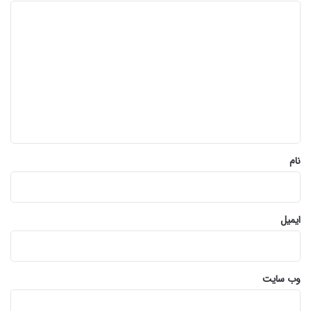
د
ی
د
گ
ا
ه
*
نام
ایمیل
وب‌ سایت