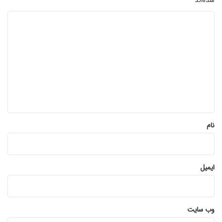
د
ی
د
گ
ا
ه
*
نام
ایمیل
وب‌ سایت