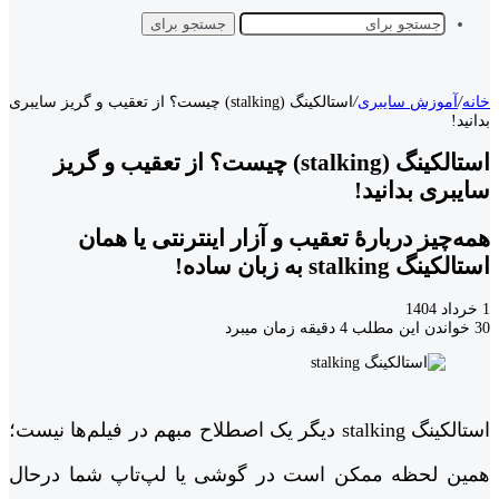
جستجو برای
خانه
/
آموزش سایبری
/
استالکینگ (stalking) چیست؟ از تعقیب و گریز سایبری
بدانید!
استالکینگ (stalking) چیست؟ از تعقیب و گریز
سایبری بدانید!
همه‌چیز دربارۀ تعقیب و آزار اینترنتی یا همان
استالکینگ stalking به زبان ساده!
1 خرداد 1404
30
خواندن این مطلب 4 دقیقه زمان میبرد
استالکینگ stalking دیگر یک اصطلاح مبهم در فیلم‌ها نیست؛
همین لحظه ممکن است در گوشی یا لپ‌تاپ شما درحال