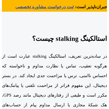
جبران‌ناپذیر است:
ثبت درخواست مشاوره تخصصی
استالکینگ stalking چیست؟
در ساده‌ترین تعریف، استالکینگ stalking عبارت است از
هرگونه تعقیب، تماس یا نظارت مداوم و ناخواسته که
احساس ناامنی، ترس یا مزاحمت جدی ایجاد کند. در بستر
دیجیتال، این مفهوم فراتر از مزاحمت تلفنی یا پیامک‌های
مکرر است و طیفی از رفتارهای دیجیتال مانند رصد GPS،
هک شبکۀ مجازی یا ارسال مداوم پیام از حساب‌های