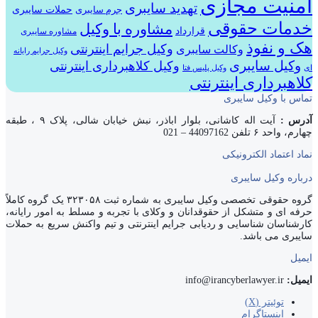
امنیت مجازی
تهدید سایبری
حملات سایبری
جرم سایبری
خدمات حقوقی
مشاوره با وکیل
قرارداد
مشاوره سایبری
هک و نفوذ
وکیل جرایم اینترنتی
وکالت سایبری
وکیل جرایم رایانه
وکیل سایبری
وکیل کلاهبرداری اینترنتی
ای
وکیل پلیس فتا
کلاهبرداری اینترنتی
تماس با وکیل سایبری
آدرس :
آیت اله کاشانی، بلوار اباذر، نبش خیابان شالی، پلاک ۹ ، طبقه
چهارم، واحد ۶ تلفن 44097162 – 021
نماد اعتماد الکترونیکی
درباره وکیل سایبری
گروه حقوقی تخصصی وکیل سایبری به شماره ثبت ۳۲۳۰۵۸ یک گروه کاملاً
حرفه ای و متشکل از حقوقدانان و وکلای با تجربه و مسلط به امور رایانه،
کارشناسان شناسایی و ردیابی جرایم اینترنتی و تیم واکنش سریع به حملات
سایبری می باشد.
ایمیل
ایمیل:
info@irancyberlawyer.ir
توئیتر (X)
اینستاگرام