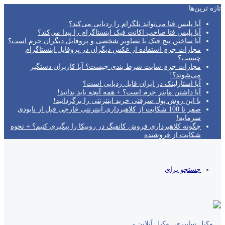
تازه‌ ترین‌ها
آیا پلیس فتا می‌تواند تلگرام را ردیابی می‌کند؟
آیا پلیس فتا صاحب اکانت فیک اینستاگرام را پیدا می‌کند؟
آیا ساختن پیج فیک با تصاویر شخصی و پروفایل دیگران جرم است؟
مجازات جرم استفاده از عکس دیگران در پروفایل اینستاگرام
چیست؟
مجازات جرم سایت شرط بندی چیست؟ آیا کاربران دستگیر
می‌شوند؟!
آیا استارلینک در ایران قابل ردیابی است؟
آیا داشتن ماینر جرم است؟ + همه آنچه باید بدانید!
با این روش پول سرقتی خرید اینترنتی را برگردانید!
صفر تا 100 شکایت از کلاهبرداری اینترنتی خارجی قبل از نابودی
سرمایه!
چگونه کلاهبرداری فروش کانفیگ در روبیکا را پیگیری کنیم؟ + نحوه
شکایت از فروشنده
جستجو برای