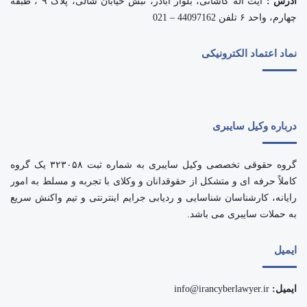
آدرس :
آیت اله کاشانی، بلوار اباذر، نبش خیابان شالی، پلاک ۹ ، طبقه
چهارم، واحد ۶ تلفن 44097162 – 021
نماد اعتماد الکترونیکی
درباره وکیل سایبری
گروه حقوقی تخصصی وکیل سایبری به شماره ثبت ۳۲۳۰۵۸ یک گروه
کاملاً حرفه ای و متشکل از حقوقدانان و وکلای با تجربه و مسلط به امور
رایانه، کارشناسان شناسایی و ردیابی جرایم اینترنتی و تیم واکنش سریع
به حملات سایبری می باشد.
ایمیل
ایمیل:
info@irancyberlawyer.ir