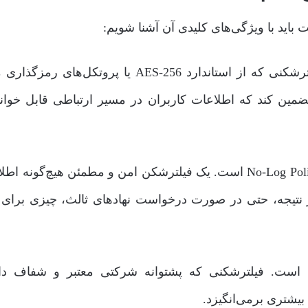
اید با ویژگی‌های کلیدی آن آشنا شویم:
نخستین ویژگی، استفاده از رمزگذاری قوی است. فیلترشکنی که از استاندارد AES-256 یا پروتکل‌
بانی کند، می‌تواند تضمین کند که اطلاعات کاربران در مسیر ارتباطی قابل خو
دومین ویژگی مهم، سیاست عدم ذخیرۀ لاگ یا همان No-Log Policy است. یک فیلترشکن امن و مطمئن هیچ‌گون
 در نتیجه، حتی در صورت درخواست نهادهای ثالث، چیزی برای ا
ه است. فیلترشکنی که پشتوانه شرکتی معتبر و شفاف دا
یشتری برمی‌انگیزد.