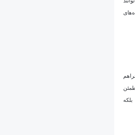
انند
‌های
راهم
طمئن
بلکه