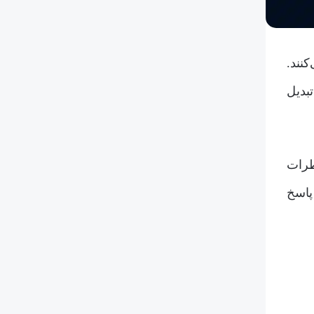
نند.
بدیل
طرات
پاسخ