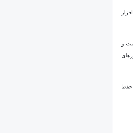
فزار
ست و
رهای
 حفظ