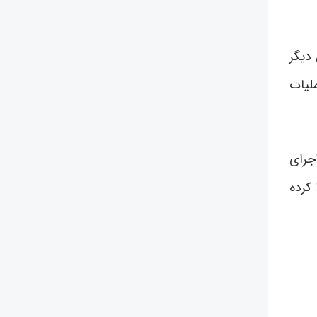
دیگر
لیات
‌هایی مانند Malware-as-a-Service امکان اجرای
 کرده