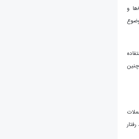
از سوی دیگر، پیچیدگی زیرساخت‌های دیجیتال نیز نقش مهمی دارد. استفاده از خدمات ابری، اینترنت اشیاء، APIها و
وضوع
فاده
چنین
ملات
رفتار