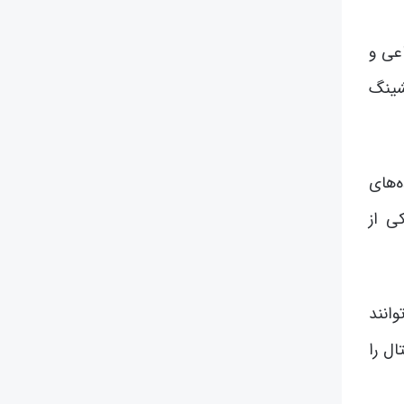
عی و
شینگ
ه‌های
ی از
انند
ل را