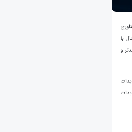
اوری
ل با
تر و
یدات
یدات