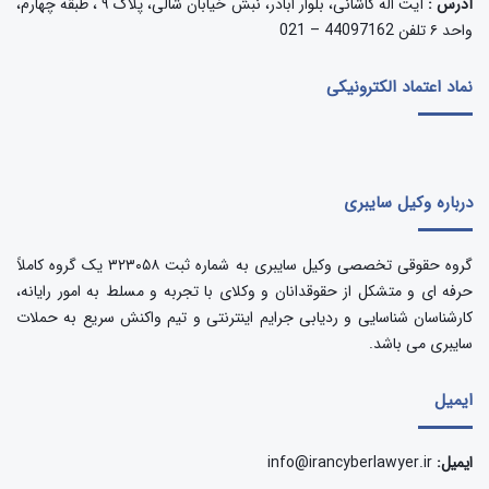
آدرس :
آیت اله کاشانی، بلوار اباذر، نبش خیابان شالی، پلاک ۹ ، طبقه چهارم،
واحد ۶ تلفن 44097162 – 021
نماد اعتماد الکترونیکی
درباره وکیل سایبری
گروه حقوقی تخصصی وکیل سایبری به شماره ثبت ۳۲۳۰۵۸ یک گروه کاملاً
حرفه ای و متشکل از حقوقدانان و وکلای با تجربه و مسلط به امور رایانه،
کارشناسان شناسایی و ردیابی جرایم اینترنتی و تیم واکنش سریع به حملات
سایبری می باشد.
ایمیل
ایمیل:
info@irancyberlawyer.ir