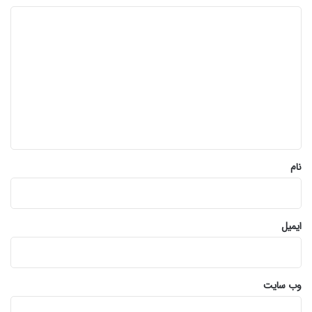
د
ی
د
گ
ا
ه
*
نام
ایمیل
وب‌ سایت