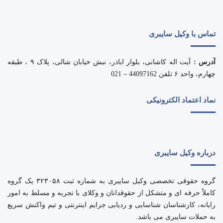
تماس با وکیل سایبری
آدرس :
آیت اله کاشانی، بلوار اباذر، نبش خیابان شالی، پلاک ۹ ، طبقه
چهارم، واحد ۶ تلفن 44097162 – 021
نماد اعتماد الکترونیکی
درباره وکیل سایبری
گروه حقوقی تخصصی وکیل سایبری به شماره ثبت ۳۲۳۰۵۸ یک گروه
کاملاً حرفه ای و متشکل از حقوقدانان و وکلای با تجربه و مسلط به امور
رایانه، کارشناسان شناسایی و ردیابی جرایم اینترنتی و تیم واکنش سریع
به حملات سایبری می باشد.