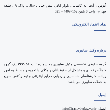
آدرس :
آیت اله کاشانی، بلوار اباذر، نبش خیابان شالی، پلاک ۹ ، طبقه
چهارم، واحد ۶ تلفن 44097162 – 021
نماد اعتماد الکترونیکی
درباره وکیل سایبری
گروه حقوقی تخصصی وکیل سایبری به شماره ثبت ۳۲۳۰۵۸ یک گروه
کاملاً حرفه ای و متشکل از حقوقدانان و وکلای با تجربه و مسلط به امور
رایانه، کارشناسان شناسایی و ردیابی جرایم اینترنتی و تیم واکنش سریع
به حملات سایبری می باشد.
ایمیل
ایمیل:
info@irancyberlawyer.ir