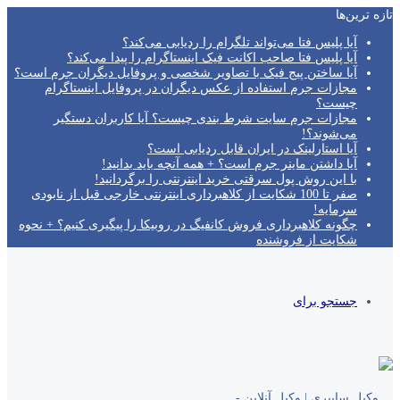
تازه‌ ترین‌ها
آیا پلیس فتا می‌تواند تلگرام را ردیابی می‌کند؟
آیا پلیس فتا صاحب اکانت فیک اینستاگرام را پیدا می‌کند؟
آیا ساختن پیج فیک با تصاویر شخصی و پروفایل دیگران جرم است؟
مجازات جرم استفاده از عکس دیگران در پروفایل اینستاگرام
چیست؟
مجازات جرم سایت شرط بندی چیست؟ آیا کاربران دستگیر
می‌شوند؟!
آیا استارلینک در ایران قابل ردیابی است؟
آیا داشتن ماینر جرم است؟ + همه آنچه باید بدانید!
با این روش پول سرقتی خرید اینترنتی را برگردانید!
صفر تا 100 شکایت از کلاهبرداری اینترنتی خارجی قبل از نابودی
سرمایه!
چگونه کلاهبرداری فروش کانفیگ در روبیکا را پیگیری کنیم؟ + نحوه
شکایت از فروشنده
جستجو برای