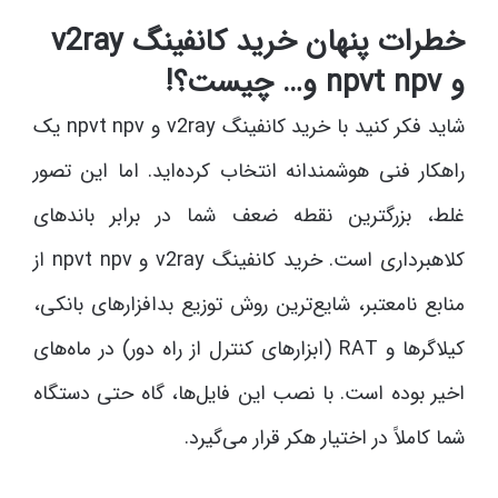
خطرات پنهان خرید کانفینگ v2ray
و npvt npv و… چیست؟!
شاید فکر کنید با خرید کانفینگ v2ray و npvt npv یک
راهکار فنی هوشمندانه انتخاب کرده‌اید. اما این تصور
غلط، بزرگترین نقطه ضعف شما در برابر باندهای
کلاهبرداری است. خرید کانفینگ v2ray و npvt npv از
منابع نامعتبر، شایع‌ترین روش توزیع بدافزارهای بانکی،
کیلاگرها و RAT (ابزارهای کنترل از راه دور) در ماه‌های
اخیر بوده است. با نصب این فایل‌ها، گاه حتی دستگاه
شما کاملاً در اختیار هکر قرار می‌گیرد.