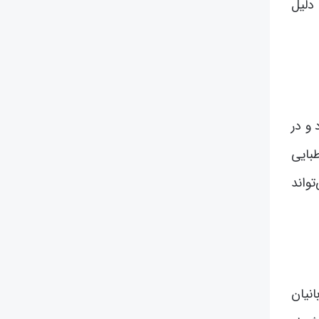
دلیل
 و در
بایی
واند
انیان