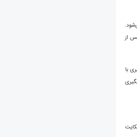
شود.
س از
ری با
گیری
کایت