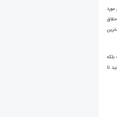
 مورد
احقاق
‌ترین
بلکه
د تا