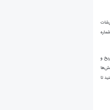
ن‌شات
ماره
یخ و
ش‌ها
ید تا