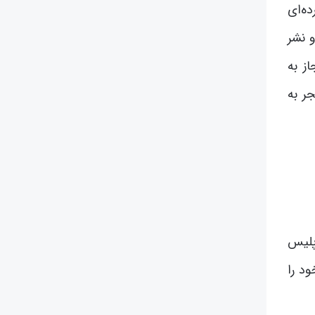
ه‌ای
و نشر
ز به
ر به
پلیس
د را