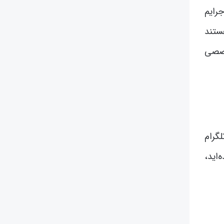
رایم
ستند
خصصی
لگرام
اید،