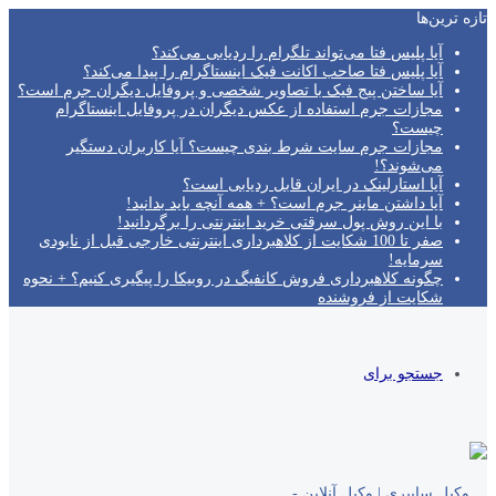
تازه‌ ترین‌ها
آیا پلیس فتا می‌تواند تلگرام را ردیابی می‌کند؟
آیا پلیس فتا صاحب اکانت فیک اینستاگرام را پیدا می‌کند؟
آیا ساختن پیج فیک با تصاویر شخصی و پروفایل دیگران جرم است؟
مجازات جرم استفاده از عکس دیگران در پروفایل اینستاگرام
چیست؟
مجازات جرم سایت شرط بندی چیست؟ آیا کاربران دستگیر
می‌شوند؟!
آیا استارلینک در ایران قابل ردیابی است؟
آیا داشتن ماینر جرم است؟ + همه آنچه باید بدانید!
با این روش پول سرقتی خرید اینترنتی را برگردانید!
صفر تا 100 شکایت از کلاهبرداری اینترنتی خارجی قبل از نابودی
سرمایه!
چگونه کلاهبرداری فروش کانفیگ در روبیکا را پیگیری کنیم؟ + نحوه
شکایت از فروشنده
جستجو برای