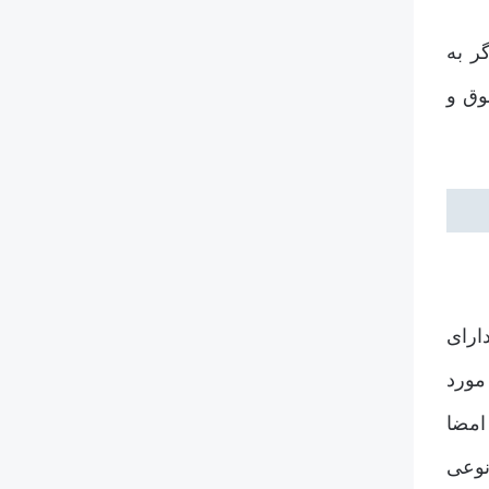
ر به
وق و
ارای
مورد
امضا
نوعی