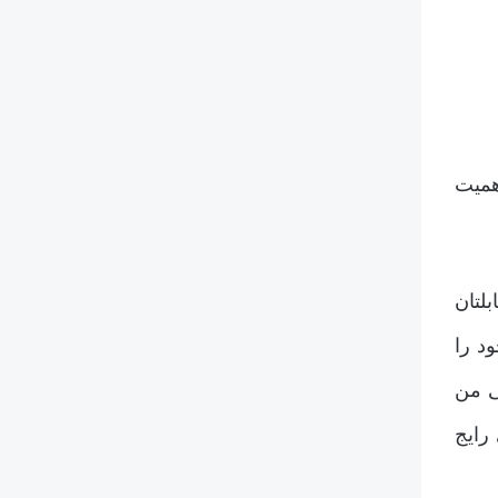
همیت
لتان
د را
ی من
رایج