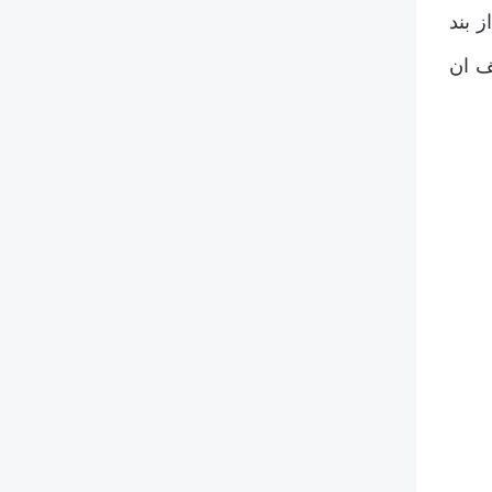
 بند
ف ان