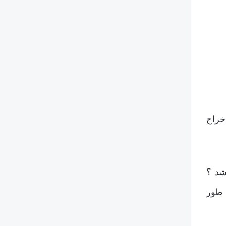
خراج
شد ؟
 طور