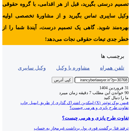
تصمیم درستی بگیرید، قبل از هر اقدامی، با گروه حقوقی
وکیل سایبری تماس بگیرید و از مشاورۀ تخصصی اولیه
بهره‌مند شوید. گاهی یک تصمیم درست، آیندۀ شما را از
خطر جدی تبعات حقوقی نجات می‌دهد!
برچسب ها
تلفن همراه
مشاوره با وکیل
وکیل سایبری
کپی آدرس
31 فروردین 1404
90
خواندن این مطلب 7 دقیقه زمان میبرد
ما را دنبال کنید
فیس بوک
توئیتر (X)
لینکدین
اشتراک گذاری از طریق ایمیل
چاپ
تفاوت طرح پانزی و هرمی چیست؟
تفاوت طرح پانزی و هرمی چیست؟
ترفند فتا: برگشت فوری پول برداشت غیرمجاز به حساب