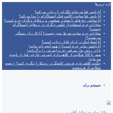
تازه‌ ترین‌ها
آیا پلیس فتا می‌تواند تلگرام را ردیابی می‌کند؟
آیا پلیس فتا صاحب اکانت فیک اینستاگرام را پیدا می‌کند؟
آیا ساختن پیج فیک با تصاویر شخصی و پروفایل دیگران جرم است؟
مجازات جرم استفاده از عکس دیگران در پروفایل اینستاگرام
چیست؟
مجازات جرم سایت شرط بندی چیست؟ آیا کاربران دستگیر
می‌شوند؟!
آیا استارلینک در ایران قابل ردیابی است؟
آیا داشتن ماینر جرم است؟ + همه آنچه باید بدانید!
با این روش پول سرقتی خرید اینترنتی را برگردانید!
صفر تا 100 شکایت از کلاهبرداری اینترنتی خارجی قبل از نابودی
سرمایه!
چگونه کلاهبرداری فروش کانفیگ در روبیکا را پیگیری کنیم؟ + نحوه
شکایت از فروشنده
جستجو برای