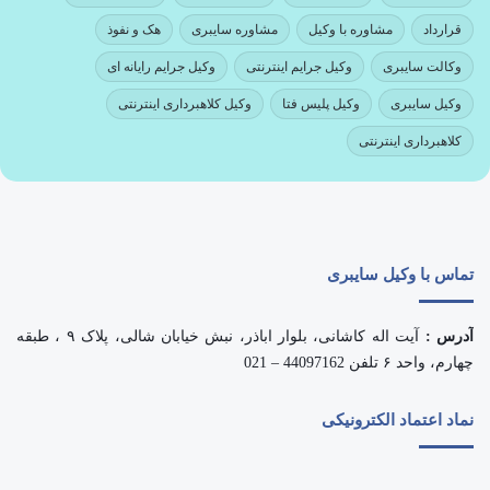
قرارداد
مشاوره با وکیل
مشاوره سایبری
هک و نفوذ
وکالت سایبری
وکیل جرایم اینترنتی
وکیل جرایم رایانه ای
وکیل سایبری
وکیل پلیس فتا
وکیل کلاهبرداری اینترنتی
کلاهبرداری اینترنتی
تماس با وکیل سایبری
آدرس :
آیت اله کاشانی، بلوار اباذر، نبش خیابان شالی، پلاک ۹ ، طبقه
چهارم، واحد ۶ تلفن 44097162 – 021
نماد اعتماد الکترونیکی