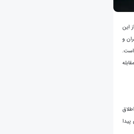
 این
ان و
است.
ابله
طلاق
پیدا