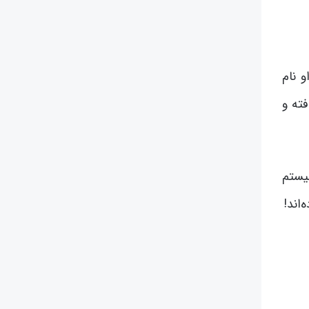
 نام
ته و
سیستم
اند!