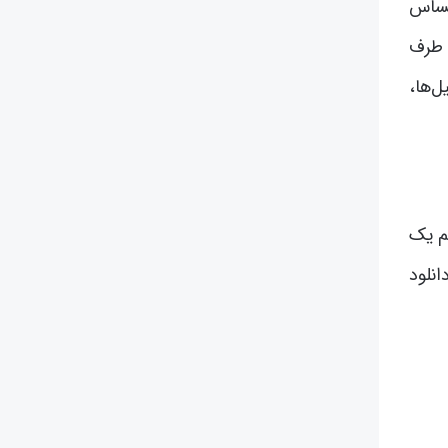
حساس
 طرف
ل‌ها،
م یک
انلود