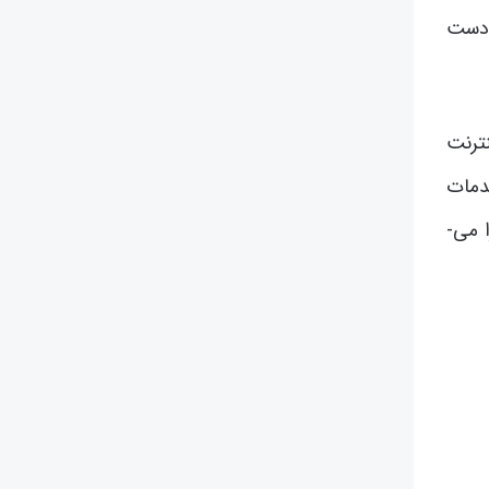
ه دست
نترنت
دمات
میزبانی، ارائه­‌ فضا جهت ذخیره‌­­ اطلاعات سایتها می باشد. هم­چنین ارائه‌­ فضا به افراد جهت ذخیره‌­ نامه‌­های الکترونیکی را می‌­