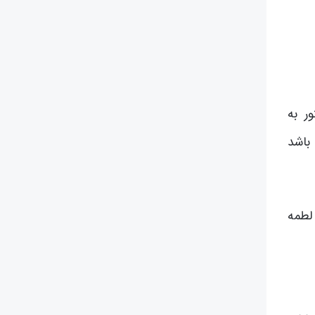
ر به
باشد
 لطمه