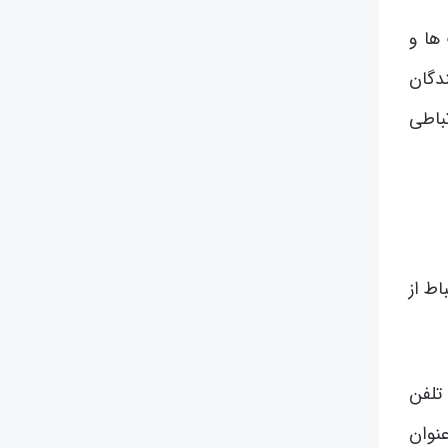
ها و
دگان
باطی
اط از
تلفن
عنوان