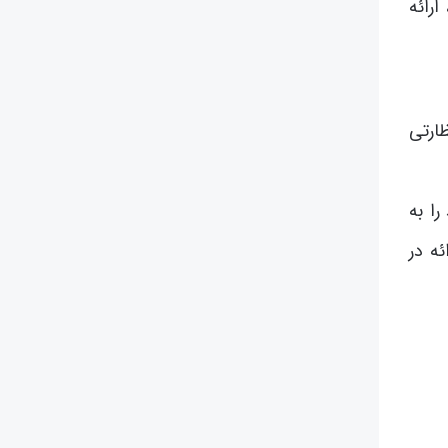
رائه
ظارتی
ا به
ئه در