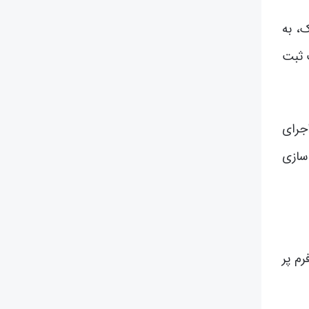
ک، به
 ثبت
به اجرای
سازی
م پر