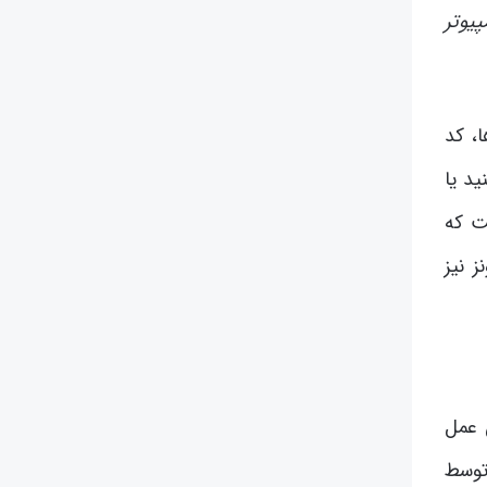
یوتر
، کد
ید یا
ست که
 نیز
 عمل
توسط