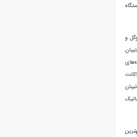
تگاه
گل و
یبان
‌های
کانت
یبان
ماتیک
ترین