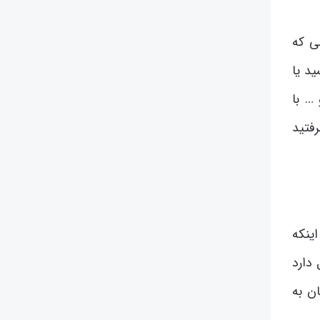
ی که
ید یا
… با
رفتید
اینکه
 دارد
ن به