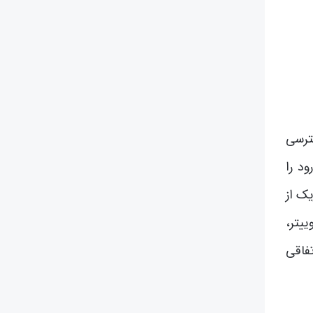
ترسی
ود را
یک از
ییتر،
فاقی