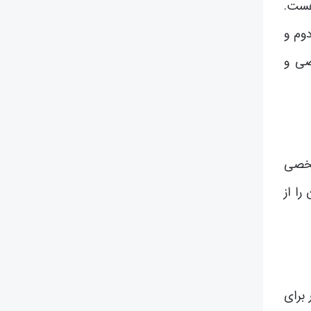
هست.
دوم و
صی و
شخصی
را از
برای